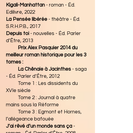
Kigali-Manhattan
- roman - Éd.
Edilivre, 2022
La Pensée libérée
- théâtre - Éd.
S.R.H.P.B., 2017
Depuis toi
- nouvelles - Éd. Parler
d’Être, 2013
Prix Alex Pasquier 2014 du
meilleur roman historique pour les 3
tomes :
La Chênaie à Jacinthes
- saga
- Éd. Parler d’Être, 2012
Tome 1 : Les dissidents du
XVIe siècle
Tome 2 : Journal à quatre
mains sous la Réforme
Tome 3 : Egmont et Hornes,
l’allégeance bafouée
J’ai rêvé d’un monde sans ça
-