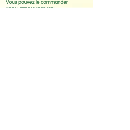
Vous pouvez le commander
(ISBN
9782414588435)
:
- à la FNAC
​- sur Amazon.fr
- chez votre libraire
Interview sur la RTBF au sujet du
roman
Interview à l’Association des
Ecrivains Belges
AVIS DES MEDIAS ET DES
PREMIERS LECTEURS :
Magistral, passionnant, émouvant
et plein de sensibilité. La qualité de
plume de l’auteure est tout