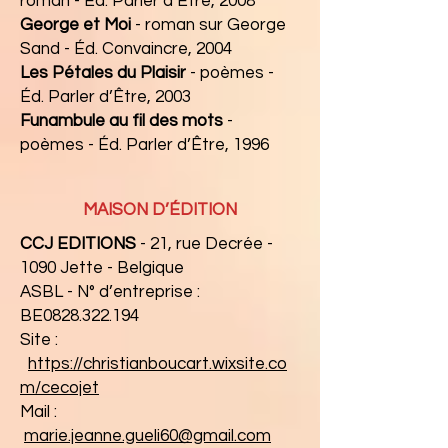
roman - Éd. Parler d’Être, 2008
George et Moi
- roman sur George
Sand - Éd. Convaincre, 2004
Les Pétales du Plaisir
- poèmes -
Éd. Parler d’Être, 2003
Funambule au fil des mots
-
poèmes - Éd. Parler d’Être, 1996
MAISON D’ÉDITION
CCJ EDITIONS
- 21, rue Decrée -
1090 Jette - Belgique
ASBL - N° d’entreprise :
BE0828.322.194
Site :
https://christianboucart.wixsite.co
m/cecojet
Mail :
marie.jeanne.gueli60@gmail.com